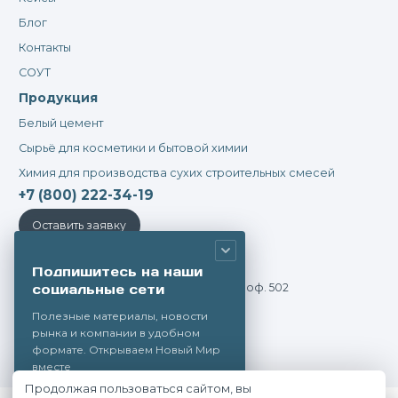
Блог
Контакты
СОУТ
Продукция
Белый цемент
Сырьё для косметики и бытовой химии
Химия для производства сухих строительных смесей
+7 (800) 222-34-19
Оставить заявку
Адрес:
Подпишитесь на наши
социальные сети
г. Екатеринбург, ул. Большакова, д. 70, оф. 502
Почта:
Полезные материалы, новости
рынка и компании в удобном
info@novmir.com
формате. Открываем Новый Мир
вместе
Продолжая пользоваться сайтом, вы