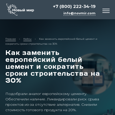
+7 (800) 222-34-19
info@novmir.com
Главная
›
Кейсы
›
Как заменить европейский белый цемент и
сократить сроки строительства на 30%
Как заменить
европейский белый
цемент и сократить
сроки строительства на
30%
Белый цемент
Сырьё для косметики и бытовой химии
Подобрали аналог европейскому цементу.
Химия для строительных смесей
Обеспечили наличие. Ликвидировали риск срыва
проектов из-за отсутствие альтернатив. Снизили
стоимость готового продукта на 20%.