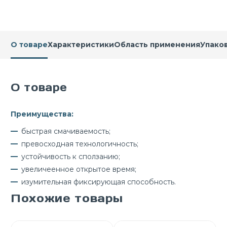
О товаре
Характеристики
Область применения
Упако
О товаре
Преимущества:
быстрая смачиваемость;
превосходная технологичность;
устойчивость к сползанию;
увеличеенное открытое время;
изумительная фиксирующая способность.
Похожие товары