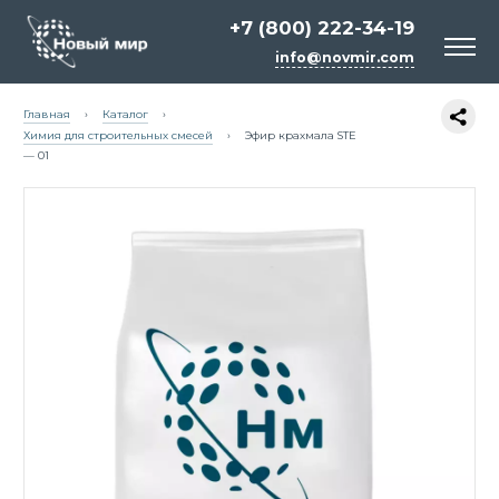
+7 (800) 222-34-19
info@novmir.com
Главная
›
Каталог
›
Химия для строительных смесей
›
Эфир крахмала STЕ
— 01
Белый цемент
Сырьё для косметики и бытовой химии
Химия для строительных смесей