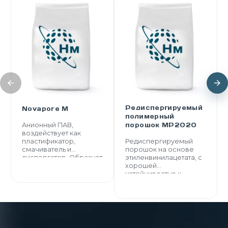
Редиспергируемый
Novapore М
полимерный
порошок MP2020
Анионный ПАВ,
воздействует как
пластификатор,
Редиспергируемый
смачиватель и
порошок на основе
диспергатор. Образует
этиленвинилацетата, с
мелко-
хорошей
структурированные
устойчивостью к
воздушные поры
омылению, легко
равномерного
диспергируется в
распределения.
воде.
Снижает расход смеси,
уменьшает усадку и
повышает