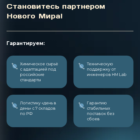
морозостойкость
Становитесь партнером
готового материала.
Нового Мира!
Гарантируем:
Химическое сырьё
Техническую
с адаптацией под
поддержку от
российские
инженеров НМ Lab
стандарты
Логистику «день в
Гарантию
день» с 7 складов
стабильных
по РФ
поставок без
сбоев