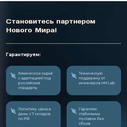
Становитесь партнером
Нового Мира!
Гарантируем:
Химическое сырьё
Техническую
с адаптацией под
поддержку от
российские
инженеров НМ Lab
стандарты
Логистику «день в
Гарантию
день» с 7 складов
стабильных
по РФ
поставок без
сбоев