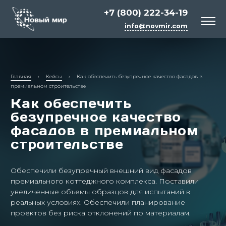
+7 (800) 222-34-19
info@novmir.com
Главная
›
Кейсы
›
Как обеспечить безупречное качество фасадов в
премиальном строительстве
Как обеспечить
безупречное качество
фасадов в премиальном
строительстве
Белый цемент
Обеспечили безупречный внешний вид фасадов
Сырьё для косметики и бытовой химии
премиального коттеджного комплекса. Поставили
увеличенные объемы образцов для испытаний в
Химия для строительных смесей
реальных условиях. Обеспечили планирование
проектов без риска отклонений по материалам.