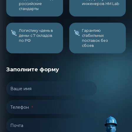
российские
инженеров НМ Lab
стандарты
Логистику «день в
Гарантию
день» с 7 складов
стабильных
по РФ
поставок без
сбоев
Заполните форму
Ваше имя
Телефон
Почта