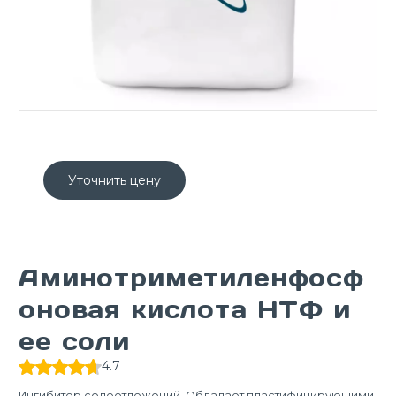
Уточнить цену
Аминотриметиленфосф
оновая кислота НТФ и
ее соли
4.7
Ингибитор солеотложений. Обладает пластифицирующими