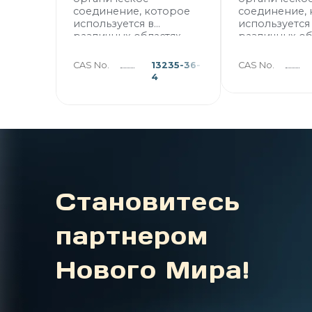
соединение, которое
соединение,
используется в
используется
различных областях
различных об
как хелатообразующий
как хелатоо
агент.
агент.
CAS No.
13235-36-
CAS No.
4
Становитесь
партнером
Нового Мира!