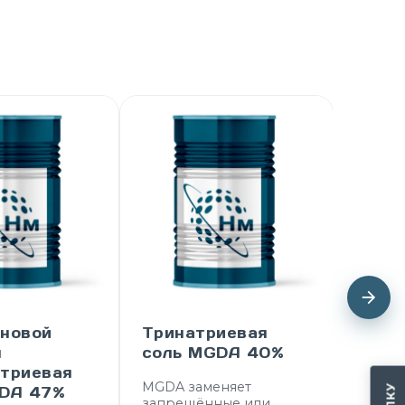
иновой
Тринатриевая
Амин
ы
соль MGDA 40%
кисл
атриевая
MGDA заменяет
Ингиб
LDA 47%
запрещённые или
солеот