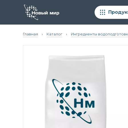
Продук
Главная
›
Каталог
›
Ингредиенты водоподготовк
Белый цемент
Сырьё для косметики и бытовой химии
Химия для строительных смесей