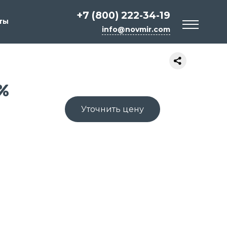
+7 (800) 222-34-19
ты
info@novmir.com
%
Уточнить цену