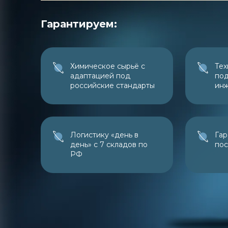
Гарантируем:
Химическое сырьё с
Тех
адаптацией под
под
российские стандарты
ин
Логистику «день в
Гар
день» с 7 складов по
пос
РФ