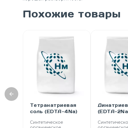
Похожие товары
Тетранатриевая
Динатриев
соль (EDTA-4Na)
(EDTA-2Na
Синтетическое
Синтетическ
органическое
органическо