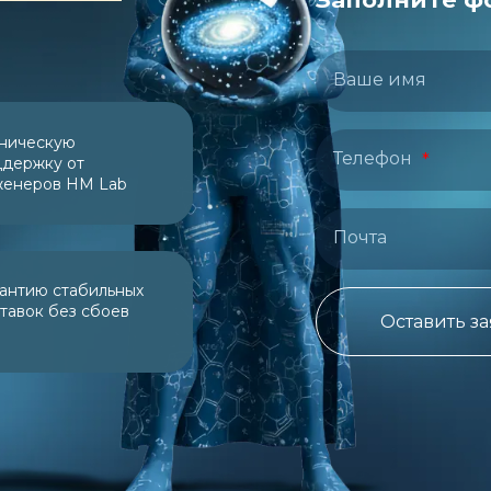
Ваше имя
ническую
Телефон
держку от
женеров НМ Lab
Почта
антию стабильных
тавок без сбоев
Оставить з