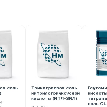
ая соль
Тринатриевая соль
Глутам
)
нитрилотриуксусной
кислот
кислоты (NTA-3NA)
тетран
ое
соль G
е