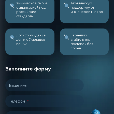
Химическое сырьё
Техническую
с адаптацией под
поддержку от
российские
инженеров НМ Lab
стандарты
Логистику «день в
Гарантию
день» с 7 складов
стабильных
по РФ
поставок без
сбоев
Заполните форму
Ваше имя
Телефон