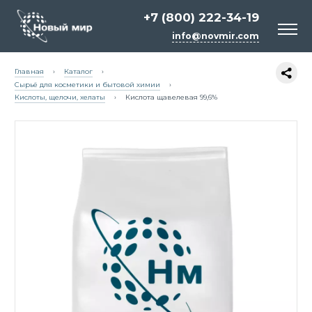
+7 (800) 222-34-19
info@novmir.com
Главная
›
Каталог
›
Сырьё для косметики и бытовой химии
›
Кислоты, щелочи, хелаты
›
Кислота щавелевая 99,6%
Белый цемент
Сырьё для косметики и бытовой химии
Химия для строительных смесей