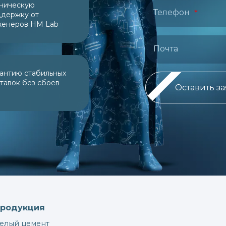
ническую
Телефон
держку от
женеров НМ Lab
Почта
антию стабильных
тавок без сбоев
Оставить з
Продукция
Белый цемент