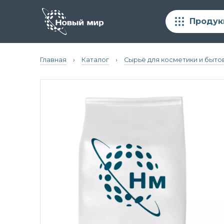
Продук
Главная
›
Каталог
›
Сырьё для косметики и быто
Белый цемент
Сырьё для косметики и бытовой химии
Химия для строительных смесей