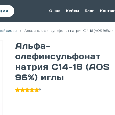
ция
О нас
Кейсы
Блог
Контак
вой химии
›
Альфа-олефинсульфонат натрия C14-16 (AOS 96%) и
Альфа-
олефинсульфонат
натрия C14-16 (AOS
96%) иглы
5