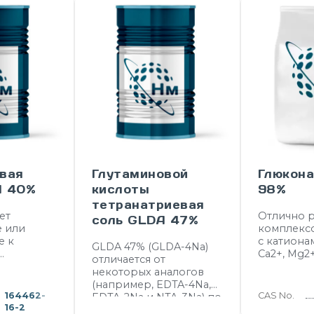
вая
Глутаминовой
Глюкона
A 40%
кислоты
98%
тетранатриевая
ет
Отлично р
соль GLDA 47%
 или
комплекс
е к
с катиона
GLDA 47% (GLDA-4Na)
Ca2+, Mg2+
отличается от
,
некоторых аналогов
сфаты,
(например, EDTA-4Na,
TA, EDTA в
164462-
CAS No.
EDTA-2Na и NTA-3Na) по
ствах,
16-2
экологичности,