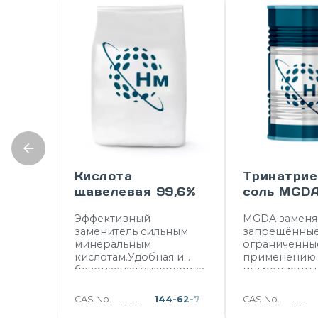
Кислота
Тринатрие
щавелевая 99,6%
соль MGD
Эффективный
MGDA заменя
заменитель сильным
запрещённые
минеральным
ограниченны
кислотам.Удобная и
применению
безопасная упакоковка
ингредиенты
— 25 кг. Тем самым
например фо
решается вопрос
фосфонаты, N
CAS No.
144-62-7
CAS No.
сложности применения
моющих сред