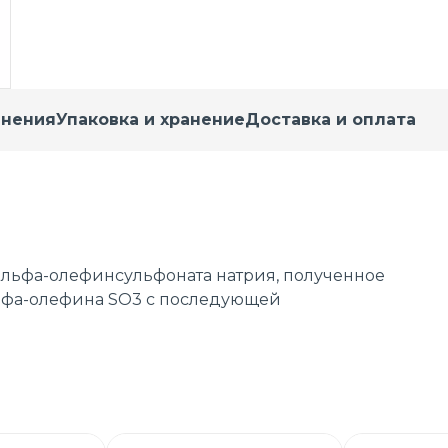
енения
Упаковка и хранение
Доставка и оплата
 альфа-олефинсульфоната натрия, полученное
ьфа-олефина SO3 с последующей