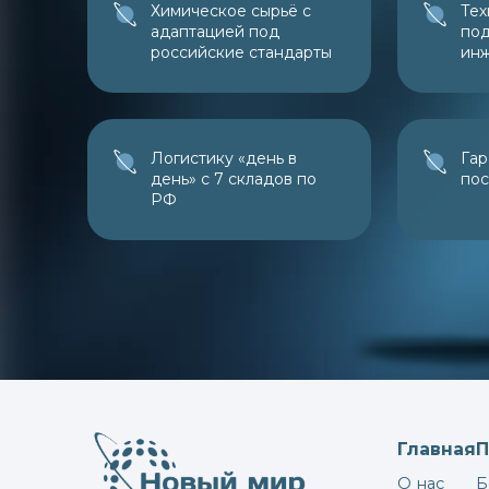
Химическое сырьё с
Тех
адаптацией под
под
российские стандарты
ин
Логистику «день в
Гар
день» с 7 складов по
пос
РФ
Главная
О нас