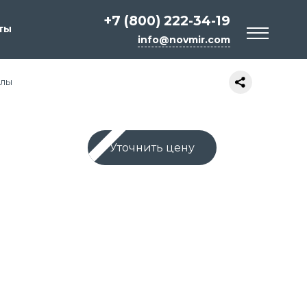
+7 (800) 222-34-19
ты
info@novmir.com
глы
Уточнить цену