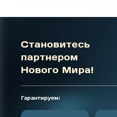
и эксплуатации кислот
обладающий
— необходимо
биоразлога
соблюдать
свойствами.
осторожность, чтобы не
Дополнител
допустить контакта с
быстрее реаг
опасными испарениями
тем самым у
или самой кислотой.
общее колич
комплесообр
до 30 % в отл
Становитесь
EDTA
партнером
Нового Мира!
Гарантируем: