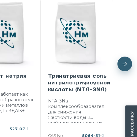
т натрия
Тринатриевая соль
Глик
нитрилотриуксусной
кисл
кислоты (NTA-3NA)
аботает как
Гидрок
ообразователь
терми
NTA-3Na —
ми металлов
стабил
комплексообразователь
, Fe3+,Al3+
устойч
для снижения
окисл
жесткости воды и
корро
стабилизации моющих
активн
систем.
527-07-1
CAS No.
Гликол
Основные свойства:
CAS No.
5064-31-3