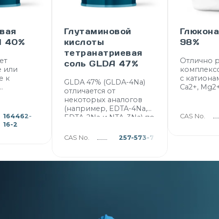
вая
Глутаминовой
Глюкона
A 40%
кислоты
98%
тетранатриевая
ет
Отлично р
соль GLDA 47%
 или
комплекс
е к
с катиона
GLDA 47% (GLDA-4Na)
Ca2+, Mg2+
отличается от
,
некоторых аналогов
сфаты,
(например, EDTA-4Na,
TA, EDTA в
164462-
CAS No.
EDTA-2Na и NTA-3Na) по
ствах,
16-2
экологичности,
свойствам и
CAS No.
257-573-7
ющими
применению. GLDA —
биоразлагаемый
ьно MGDA
комплексообразователь,
ирует, и
который производится
меньшает
преимущественно из
ество
натурального сырья
азователя
ичии от