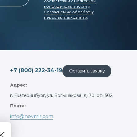
соответствии с
Политикой
конфиденциальности
и
Согласием на обработку
персональных данных
.
+7 (800) 222-34-19
Оставить заявку
Адрес:
г. Екатеринбург, ул. Большакова, д. 70, оф. 502
Почта:
info@novmir.com