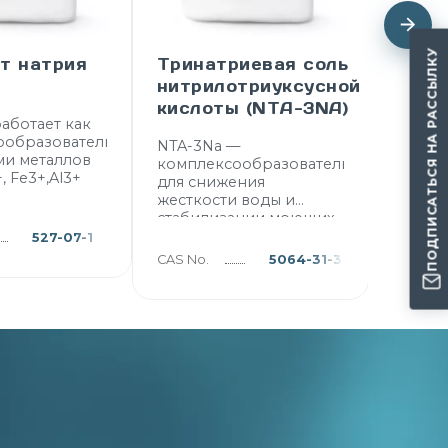
ПОДПИСАТЬСЯ НА РАССЫЛКУ
т натрия
Тринатриевая соль
Глик
нитрилотриуксусной
кисл
кислоты (NTA-3NA)
аботает как
Гидрок
ообразователь
терми
NTA-3Na —
ми металлов
стабил
комплексообразователь
, Fe3+,Al3+
устойч
для снижения
окисл
жесткости воды и
корро
стабилизации моющих
активн
систем.
527-07-1
CAS No.
Гликол
Основные свойства:
CAS No.
5064-31-3
совмес
связывание ионов
неион
металлов;
больш
повышение
биоци
эффективности ПАВ;
предотвращение
образования
отложений;
улучшение
стабильности
рецептуры.