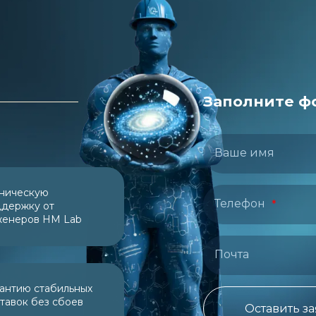
Заполните ф
Ваше имя
ническую
Телефон
держку от
женеров НМ Lab
Почта
антию стабильных
тавок без сбоев
Оставить з