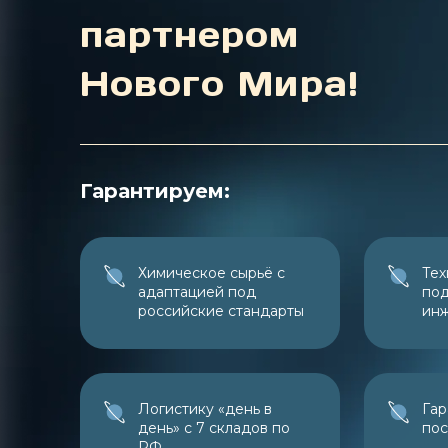
партнером
Нового Мира!
Гарантируем:
Химическое сырьё с
Тех
адаптацией под
под
российские стандарты
ин
Логистику «день в
Гар
день» с 7 складов по
пос
РФ