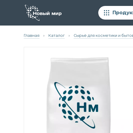
Продук
Главная
›
Каталог
›
Сырьё для косметики и быто
Белый цемент
Сырьё для косметики и бытовой химии
Химия для строительных смесей